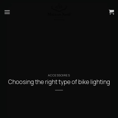
Skip
to
content
ACCESSOIRES
Choosing the right type of bike lighting