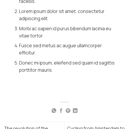
facilisis.
Lorem ipsum dolor sit amet, consectetur
adipiscing elit.
Morbi ac sapien id purus bibendum lacinia eu
vitae tortor.
Fusce sed metus ac augue ullamcorper
efficitur.
Donec mi ipsum, eleifend sed quam id sagittis
porttitor mauris.
The revolution of the
Cycling from Amsterdam to