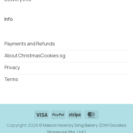
Info
Payments and Refunds
About ChristmasCookies.sg
Privacy
Terms
Visa
PayPal
Stripe
MasterCard
Copyright 2026 ©
Maison Noel by Ding Bakery (CNY Goodies
Singapore Pte. Ltd.)